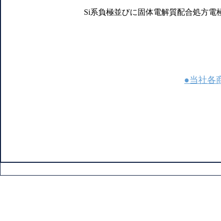
Si系負極並びに固体電解質配合処方
●当社各