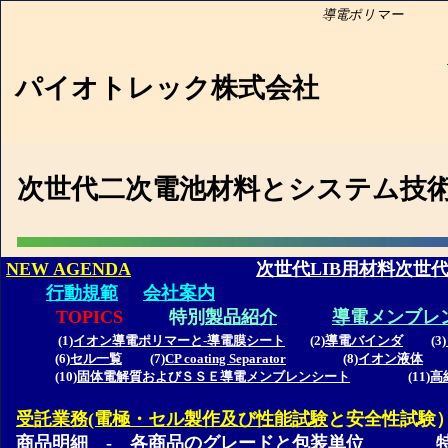
導電ポリマー Ionic Liq
PIOTR
パイオトレック株式
次世代二次電池材料とシステム技
NEW AGENDA
次世代LIB用材料次世
行動規範
会社案内
TOPICS
特別
製品紹介
導電メンブレ
(1)
イオン導電ポリマーと-導電膜シート
(2)
導電バインダ
(3)
(6)
セル一覧
(7)
CP coating Separator
(8)
イオン液体
(
(10)
固体電解質およびＳＳＥ導電メンブレンシート
(11)
高
受託業務(電極・セル製作及び性能試験
と安全性試験
商品明細 -
各商品のグレードと
包装単位
特別販