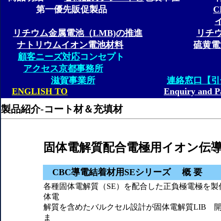
第一優先販促製品
リチウム金属電池（LMB)の推進
リチ
ナトリウムイオン電池材料
硫黄電
顧客ニーズ対応
コンセプト
アクセス
京都事務所
滋賀事業所
連絡窓口【引
ENGLISH TO
Enquiry and P
製品紹介-コート材＆充填材
固体電解質配合電極用イオン伝
CBC導電結着材用SEシリーズ 概 要
各種固体電解質（SE）を配合した正負極電極を製
体電
解質を含めたバルクセル設計が固体電解質LIB 
ま