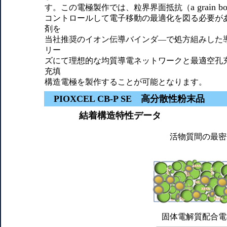
a grain b
す。この電極製作では、粒界界面抵抗（
コントロールして電子移動の最適化を図る必要が
剤を
当社推奨のイオン伝導バインダ―で処方組みした導電
リー
ズにて理想的な均質導電ネットワークと最適空孔
充填
構造電極を製作することが可能となります。
PIOXCEL CB-P SE 高分散性粉末品
結着構造特性データ
活物質間の最密
固体電解質配合電